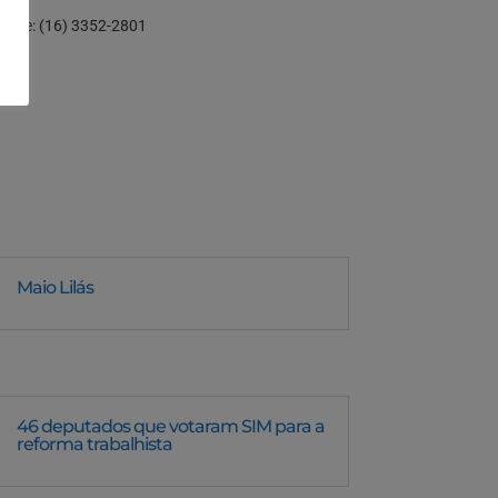
| Fone: (16) 3352-2801
Maio Lilás
46 deputados que votaram SIM para a
reforma trabalhista