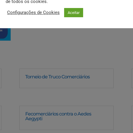
de todos os cookies.
R: Miguel Landin, 523 | Centro 
Configurações de Cookies
Aceitar
Torneio de Truco Comerciários
Fecomerciários contra o Aedes
Aegypti