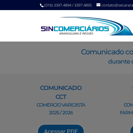
(016) 3397.4894 / 3397.4895
contato@secarar
Comunicado con
durante 
COMUNICADO
CCT
COMÉRCIO VAREJISTA
CON
2025 / 2026
FARMÁ
Acessar PDF