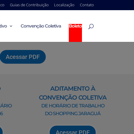
ico
Guias de Contribuição
Localização
Contato
tivo
Convenção Coletiva
Boleto
Acessar PDF
O
ADITAMENTO À
CONVENÇÃO COLETIVA
IÁRIO
DE HORÁRIO DE TRABALHO
26
DO SHOPPING JARAGUÁ
Acessar PDF