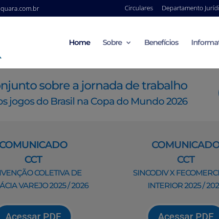
Circulares
Departamento Juríd
aquara.com.br
Home
Sobre
Benefícios
Informa
junto sobre a jornada de trabalho
os jogos do Brasil na Copa do Mundo 2026
COMUNICADO
COMUNICAD
CCT
CCT
VENÇÃO COLETIVA DE
SINCODIV X FECOMERC
CIA VAREJO 2025 / 2026
INTERIOR 2025 / 20
Acessar PDF
Acessar PDF