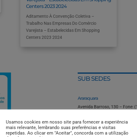
Centers 2023 2024
Aditamento À Convenção Coletiva –
Trabalho Nas Empresas Do Comércio
Varejista – Estabelecidas Em Shopping
Centers 2023 2024
SUB SEDES
Araraquara
Avenida Barroso, 130 – Fone: 
Itápolis
Usamos cookies em nosso site para fornecer a experiência
Rua Ricieri Antônio Vessoni, 99
mais relevante, lembrando suas preferências e visitas
repetidas. Ao clicar em "Aceitar", concorda com a utilização
Ibitinga