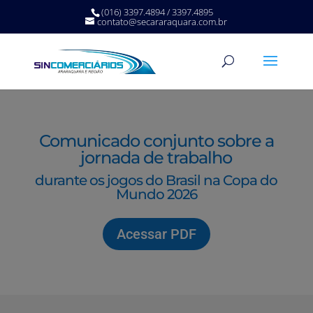
(016) 3397.4894 / 3397.4895
contato@secararaquara.com.br
Comunicado conjunto sobre a
jornada de trabalho
durante os jogos do Brasil na Copa do
Mundo 2026
Acessar PDF