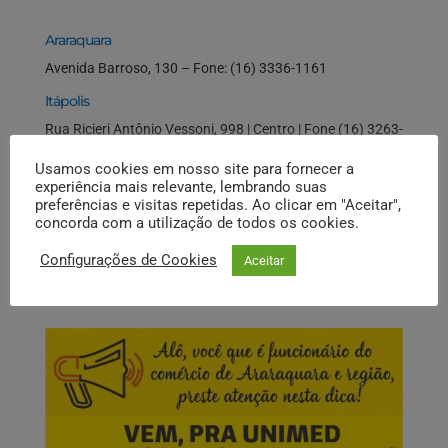
Araraquara
Avenida Barroso, 130 – Fone: (16) 3336-1161
Itápolis
Rua Ricieri Antônio Vessoni, 998 | Centro | Fone (16) 3263-
7132
Usamos cookies em nosso site para fornecer a
Ibitinga
experiência mais relevante, lembrando suas
preferências e visitas repetidas. Ao clicar em "Aceitar",
R: Miguel Landin, 523 | Centro | Fone: (16) 3352-2801
concorda com a utilização de todos os cookies.
Configurações de Cookies
Aceitar
INFORMATIVO