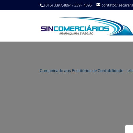
(016) 3397.4894 / 3397.4895
contato@secarar
Comunicado aos Escritórios de Contabilidade – cli