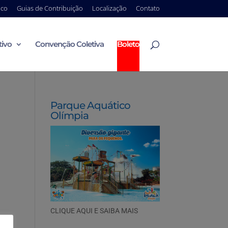
ico
Guias de Contribuição
Localização
Contato
tivo
Convenção Coletiva
Boleto
Parque Aquático
Olímpia
CLIQUE AQUI E SAIBA MAIS