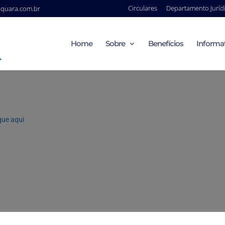
Circulares
Departamento Juríd
aquara.com.br
Home
Sobre
Benefícios
Informa
que aqui