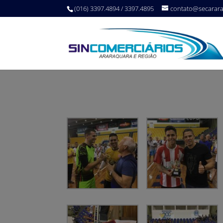
(016) 3397.4894 / 3397.4895
contato@secarar