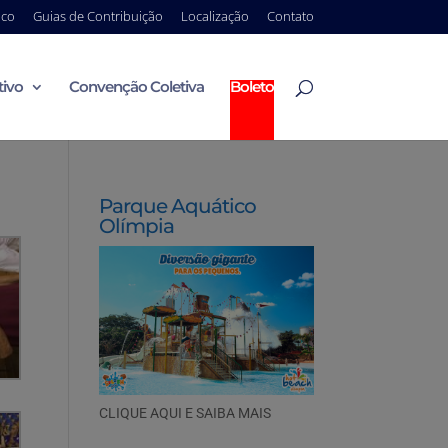
ico
Guias de Contribuição
Localização
Contato
tivo
Convenção Coletiva
Boleto
Parque Aquático
Olímpia
CLIQUE AQUI E SAIBA MAIS